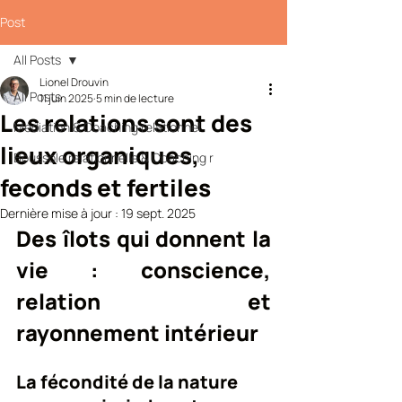
Post
All Posts
Lionel Drouvin
All Posts
11 juin 2025
5 min de lecture
Les relations sont des
Médiation & Coaching relationnel
lieux organiques,
Boussole relationnelle & Coaching r
feconds et fertiles
Dernière mise à jour :
19 sept. 2025
Des îlots qui donnent la 
vie : conscience, 
relation et 
rayonnement intérieur
La fécondité de la nature 