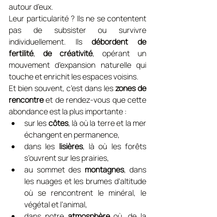
autour d’eux.
Leur particularité ? Ils ne se contentent 
pas de subsister ou survivre 
individuellement. Ils 
débordent de 
fertilité
, 
de créativité
, opérant un 
mouvement d’expansion naturelle qui 
touche et enrichit les espaces voisins.
Et bien souvent, c’est dans les 
zones de 
rencontre
 et de rendez-vous que cette 
abondance est la plus importante :
sur les 
côtes
, là où la terre et la mer 
échangent en permanence,
dans les 
lisières
, là où les forêts 
s’ouvrent sur les prairies,
au sommet des 
montagnes
, dans 
les nuages et les brumes d'altitude 
où se rencontrent le minéral, le 
végétal et l’animal,
dans notre 
atmosphère
 où, de la 