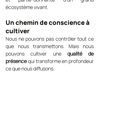
écosystème vivant.
Un chemin de conscience à 
cultiver
Nous ne pouvons pas contrôler tout ce 
que nous transmettons. Mais nous 
pouvons cultiver une 
qualité de 
présence
 qui transforme en profondeur 
ce que nous diffusons.
C’est un chemin qui demande patience 
et bienveillance envers soi-même. Ce 
n’est pas une performance, mais une 
pratique quotidienne : écouter, ajuster, 
s’ouvrir, revenir à ses ressources, 
accepter ses fragilités et ses forces. Il 
n'y a pas de place pour le sur-effort ici, 
même si parfois, un coup de reins ou de 
boost est nécessaire !