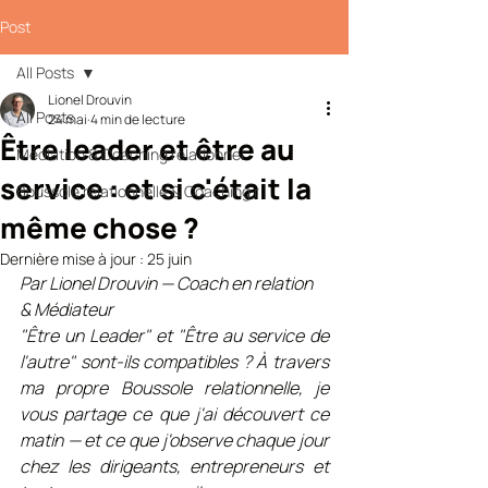
Post
All Posts
Lionel Drouvin
All Posts
24 mai
4 min de lecture
Être leader et être au
Médiation & Coaching relationnel
service : et si c'était la
Boussole relationnelle & Coaching r
même chose ?
Dernière mise à jour :
25 juin
Par Lionel Drouvin — Coach en relation 
& Médiateur
"Être un Leader" et "Être au service de 
l'autre" sont-ils compatibles ? À travers 
ma propre Boussole relationnelle, je 
vous partage ce que j'ai découvert ce 
matin — et ce que j'observe chaque jour 
chez les dirigeants, entrepreneurs et 