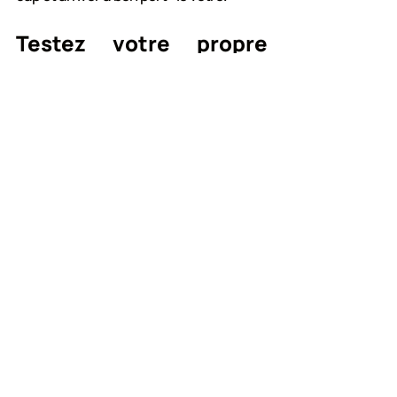
Testez votre propre 
Boussole relationnelle
La Boussole relationnelle est accessible 
en ligne, gratuitement pour la synthèse 
essentielle.