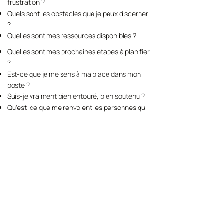
frustration ?
Quels sont les obstacles que je peux discerner
?
Quelles sont mes ressources disponibles ?
Quelles sont mes prochaines étapes à planifier
?
Est-ce que je me sens à ma place dans mon
poste ?​
Suis-je vraiment bien entouré, bien soutenu ?
Qu'est-ce que me renvoient les personnes qui
me sont proches, ma famille, mes amis, mes
associés ?
​Je suis tendu, en sur-pression, voire, en pré-
burnout ?
Je me sens en surexcité, hyperactif ?
Qu'est-ce qui me manque maintenant ?
...